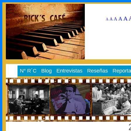
A
A
A
A
A
N° R´C
Blog
Entrevistas
Reseñas
Reporta